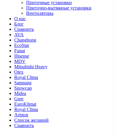
Приточные установки
Приточно-вытяжные установки
Вентиляторы
О нас
Блог
Сравнить
AVA
Changhong
EcoStar
Funai
Hisense
MDV
Mitsubishi Heavy
Otex
Royal Clima
Samsung
Snowcap
Midea
Gree
EuroKlimat
Royal Clima
Ariston
Список желаний
Сравнить