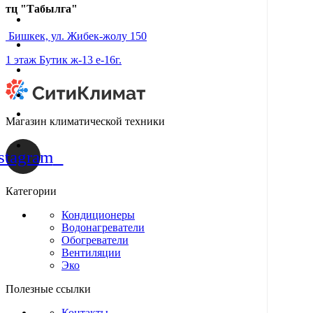
тц "Табылга"
Бишкек, ул. Жибек-жолу 150
1 этаж Бутик ж-13 е-16г.
Магазин климатической техники
stagram
Категории
Кондиционеры
Водонагреватели
Обогреватели
Вентиляции
Эко
Полезные ссылки
Контакты