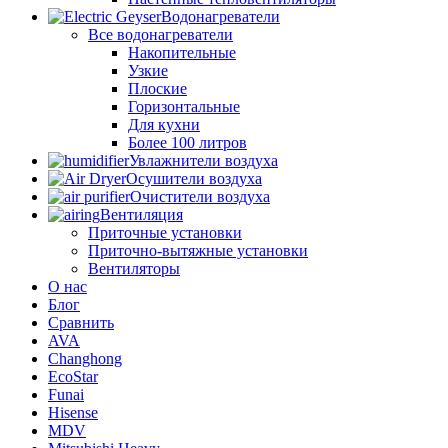
Водонагреватели
Все водонагреватели
Накопительные
Узкие
Плоские
Горизонтальные
Для кухни
Более 100 литров
Увлажнители воздуха
Осушители воздуха
Очистители воздуха
Вентиляция
Приточные установки
Приточно-вытяжные установки
Вентиляторы
О нас
Блог
Сравнить
AVA
Changhong
EcoStar
Funai
Hisense
MDV