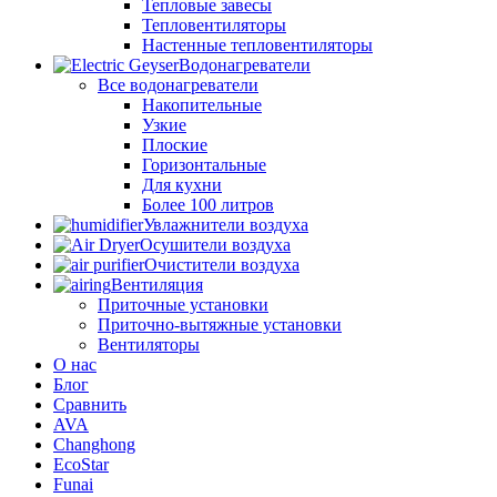
Тепловые завесы
Тепловентиляторы
Настенные тепловентиляторы
Водонагреватели
Все водонагреватели
Накопительные
Узкие
Плоские
Горизонтальные
Для кухни
Более 100 литров
Увлажнители воздуха
Осушители воздуха
Очистители воздуха
Вентиляция
Приточные установки
Приточно-вытяжные установки
Вентиляторы
О нас
Блог
Сравнить
AVA
Changhong
EcoStar
Funai