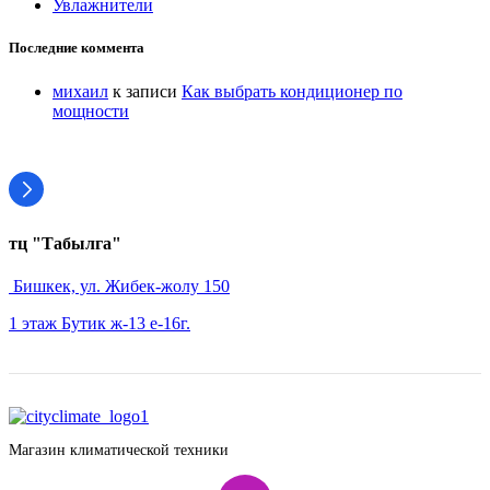
Увлажнители
Последние коммента
михаил
к записи
Как выбрать кондиционер по
мощности
тц "Табылга"
Бишкек, ул. Жибек-жолу 150
1 этаж Бутик ж-13 е-16г.
Магазин климатической техники