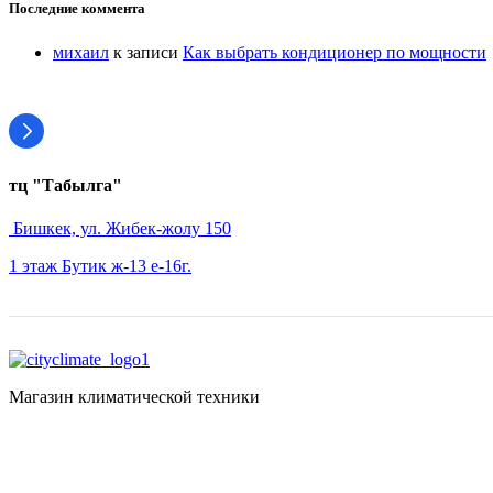
Последние коммента
михаил
к записи
Как выбрать кондиционер по мощности
тц "Табылга"
Бишкек, ул. Жибек-жолу 150
1 этаж Бутик ж-13 е-16г.
Магазин климатической техники