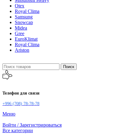
Mitsubishi Heavy
Otex
Royal Clima
Samsung
Snowcap
Midea
Gree
EuroKlimat
Royal Clima
Ariston
Поиск
Телефон для связи
+996 (708) 78-78-78
Меню
Войти / Зарегистрироваться
Все категории