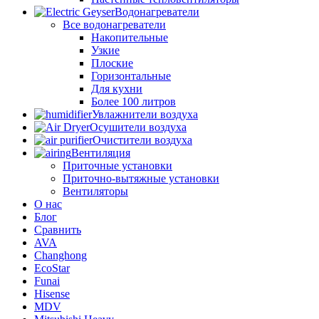
Водонагреватели
Все водонагреватели
Накопительные
Узкие
Плоские
Горизонтальные
Для кухни
Более 100 литров
Увлажнители воздуха
Осушители воздуха
Очистители воздуха
Вентиляция
Приточные установки
Приточно-вытяжные установки
Вентиляторы
О нас
Блог
Сравнить
AVA
Changhong
EcoStar
Funai
Hisense
MDV