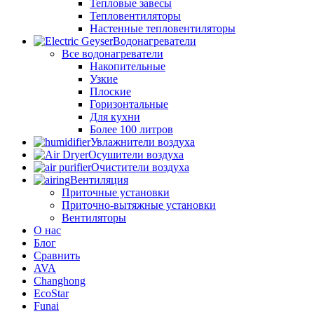
Тепловые завесы
Тепловентиляторы
Настенные тепловентиляторы
Водонагреватели
Все водонагреватели
Накопительные
Узкие
Плоские
Горизонтальные
Для кухни
Более 100 литров
Увлажнители воздуха
Осушители воздуха
Очистители воздуха
Вентиляция
Приточные установки
Приточно-вытяжные установки
Вентиляторы
О нас
Блог
Сравнить
AVA
Changhong
EcoStar
Funai