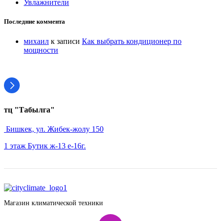
Увлажнители
Последние коммента
михаил
к записи
Как выбрать кондиционер по
мощности
тц "Табылга"
Бишкек, ул. Жибек-жолу 150
1 этаж Бутик ж-13 е-16г.
Магазин климатической техники