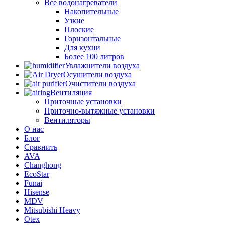
Все водонагреватели
Накопительные
Узкие
Плоские
Горизонтальные
Для кухни
Более 100 литров
Увлажнители воздуха
Осушители воздуха
Очистители воздуха
Вентиляция
Приточные установки
Приточно-вытяжные установки
Вентиляторы
О нас
Блог
Сравнить
AVA
Changhong
EcoStar
Funai
Hisense
MDV
Mitsubishi Heavy
Otex