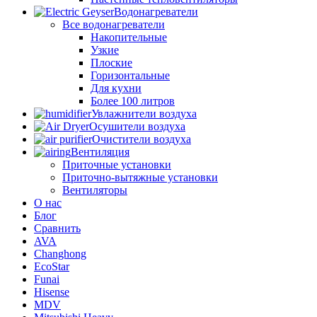
Водонагреватели
Все водонагреватели
Накопительные
Узкие
Плоские
Горизонтальные
Для кухни
Более 100 литров
Увлажнители воздуха
Осушители воздуха
Очистители воздуха
Вентиляция
Приточные установки
Приточно-вытяжные установки
Вентиляторы
О нас
Блог
Сравнить
AVA
Changhong
EcoStar
Funai
Hisense
MDV