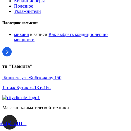
Кондиционеры
Полезное
Увлажнители
Последние коммента
михаил
к записи
Как выбрать кондиционер по
мощности
тц "Табылга"
Бишкек, ул. Жибек-жолу 150
1 этаж Бутик ж-13 е-16г.
Магазин климатической техники
stagram