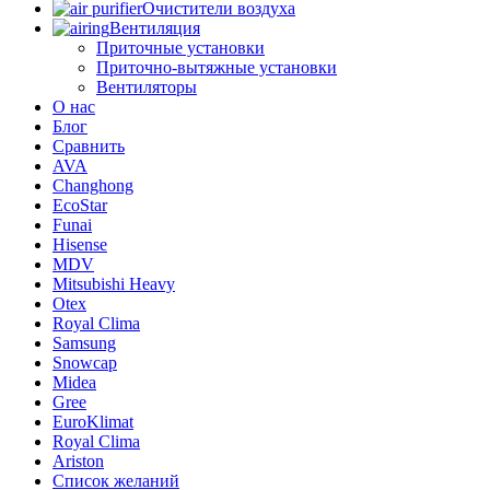
Очистители воздуха
Вентиляция
Приточные установки
Приточно-вытяжные установки
Вентиляторы
О нас
Блог
Сравнить
AVA
Changhong
EcoStar
Funai
Hisense
MDV
Mitsubishi Heavy
Otex
Royal Clima
Samsung
Snowcap
Midea
Gree
EuroKlimat
Royal Clima
Ariston
Список желаний