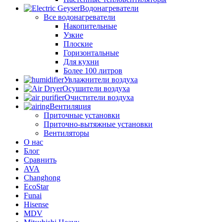
Водонагреватели
Все водонагреватели
Накопительные
Узкие
Плоские
Горизонтальные
Для кухни
Более 100 литров
Увлажнители воздуха
Осушители воздуха
Очистители воздуха
Вентиляция
Приточные установки
Приточно-вытяжные установки
Вентиляторы
О нас
Блог
Сравнить
AVA
Changhong
EcoStar
Funai
Hisense
MDV