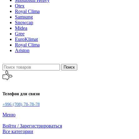
Mitsubishi Heavy
Otex
Royal Clima
Samsung
Snowcap
Midea
Gree
EuroKlimat
Royal Clima
Ariston
Поиск
Телефон для связи
+996 (708) 78-78-78
Меню
Войти / Зарегистрироваться
Все категории