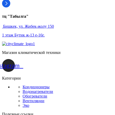
тц "Табылга"
Бишкек, ул. Жибек-жолу 150
1 этаж Бутик ж-13 е-16г.
Магазин климатической техники
stagram
Категории
Кондиционеры
Водонагреватели
Обогреватели
Вентиляции
Эко
Полезные ссылки