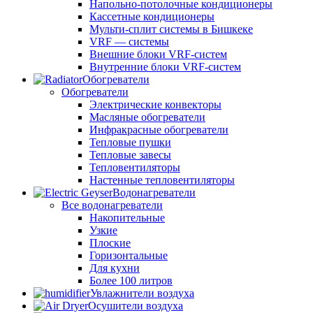
Напольно-потолочные кондиционеры
Кассетные кондиционеры
Мульти-сплит системы в Бишкеке
VRF — системы
Внешние блоки VRF-систем
Внутренние блоки VRF-систем
Обогреватели
Обогреватели
Электрические конвекторы
Масляные обогреватели
Инфракрасные обогреватели
Тепловые пушки
Тепловые завесы
Тепловентиляторы
Настенные тепловентиляторы
Водонагреватели
Все водонагреватели
Накопительные
Узкие
Плоские
Горизонтальные
Для кухни
Более 100 литров
Увлажнители воздуха
Осушители воздуха