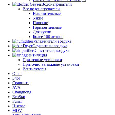
Водонагреватели
Все водонагреватели
Накопительные
Узкие
Плоские
Горизонтальные
Для кухни
Более 100 литров
Увлажнители воздуха
Осушители воздуха
Очистители воздуха
Вентиляция
Приточные установки
Приточно-вытяжные установки
Вентиляторы
О нас
Блог
Сравнить
AVA
Changhong
EcoStar
Funai
Hisense
MDV