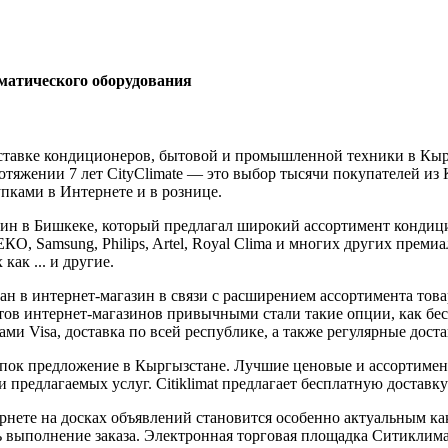
матического оборудования
поставке кондиционеров, бытовой и промышленной техники в Кыр
ротяжении 7 лет CityClimate — это выбор тысячи покупателей из
пками в Интернете и в рознице.
зин в Бишкеке, который предлагал широкий ассортимент кондиц
КО, Samsung, Philips, Artel, Royal Clima и многих других преми
ак ... и другие.
 в интернет-магазин в связи с расширением ассортимента товар
тов интернет-магазинов привычными стали такие опции, как бес
ми Visa, доставка по всей республике, а также регулярные доста
пок предложение в Кыргызстане. Лучшие ценовые и ассортиме
предлагаемых услуг. Citiklimat предлагает бесплатную доставку
нете на досках объявлений становится особенно актуальным как
ь выполнение заказа. Электронная торговая площадка Ситиклима