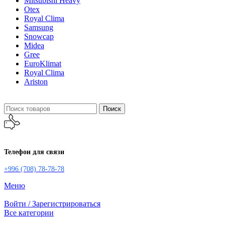
Mitsubishi Heavy
Otex
Royal Clima
Samsung
Snowcap
Midea
Gree
EuroKlimat
Royal Clima
Ariston
Поиск
Телефон для связи
+996 (708) 78-78-78
Меню
Войти / Зарегистрироваться
Все категории