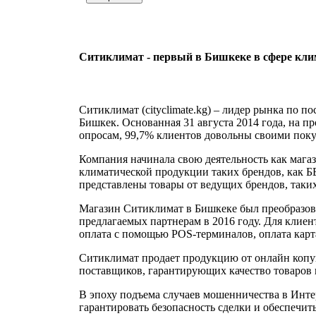
Ситиклимат - первый в Бишкеке в сфере кли
Ситиклимат (cityclimate.kg) – лидер рынка по 
Бишкек. Основанная 31 августа 2014 года, на п
опросам, 99,7% клиентов довольны своими поку
Компания начинала свою деятельность как мага
климатической продукции таких брендов, как БЕ
представлены товары от ведущих брендов, таких к
Магазин Ситиклимат в Бишкеке был преобразован
предлагаемых партнерам в 2016 году. Для клиен
оплата с помощью POS-терминалов, оплата карта
Ситиклимат продает продукцию от онлайн копу
поставщиков, гарантирующих качество товаров и 
В эпоху подъема случаев мошенничества в Интер
гарантировать безопасность сделки и обеспечит