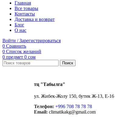
Главная
Все товары
Контакты
Доставка и возврат
Блог
О нас
Войти / Зарегистрироваться
0
Сравнить
0
Список желаний
0
предмет
0
сом
Поиск
тц "Табылга"
ул. Жибек-Жолу 150, бутик Ж-13, Е-16
Телефон:
+996 708 78 78 78
Email:
climatikakg@gmail.com