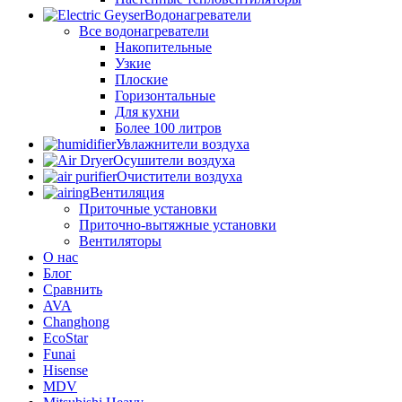
Водонагреватели
Все водонагреватели
Накопительные
Узкие
Плоские
Горизонтальные
Для кухни
Более 100 литров
Увлажнители воздуха
Осушители воздуха
Очистители воздуха
Вентиляция
Приточные установки
Приточно-вытяжные установки
Вентиляторы
О нас
Блог
Сравнить
AVA
Changhong
EcoStar
Funai
Hisense
MDV