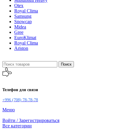
Mitsubishi Heavy
Otex
Royal Clima
Samsung
Snowcap
Midea
Gree
EuroKlimat
Royal Clima
Ariston
Поиск
Телефон для связи
+996 (708) 78-78-78
Меню
Войти / Зарегистрироваться
Все категории