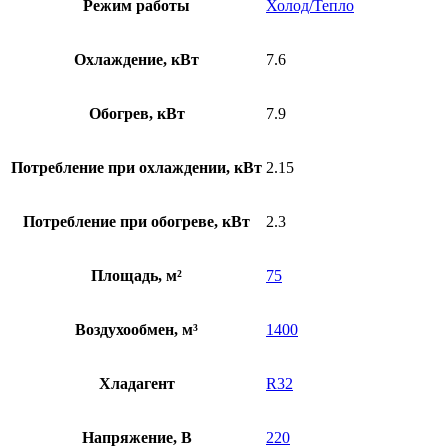
Режим работы
Холод/Тепло
Охлаждение, кВт
7.6
Обогрев, кВт
7.9
Потребление при охлаждении, кВт
2.15
Потребление при обогреве, кВт
2.3
Площадь, м²
75
Воздухообмен, м³
1400
Хладагент
R32
Напряжение, В
220