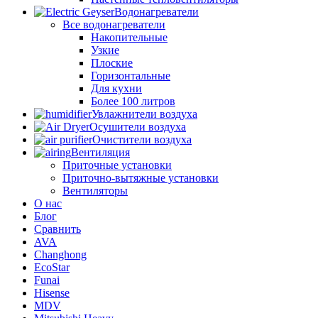
Водонагреватели
Все водонагреватели
Накопительные
Узкие
Плоские
Горизонтальные
Для кухни
Более 100 литров
Увлажнители воздуха
Осушители воздуха
Очистители воздуха
Вентиляция
Приточные установки
Приточно-вытяжные установки
Вентиляторы
О нас
Блог
Сравнить
AVA
Changhong
EcoStar
Funai
Hisense
MDV