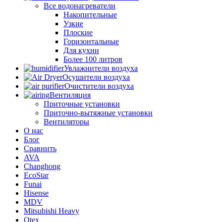
Все водонагреватели
Накопительные
Узкие
Плоские
Горизонтальные
Для кухни
Более 100 литров
Увлажнители воздуха
Осушители воздуха
Очистители воздуха
Вентиляция
Приточные установки
Приточно-вытяжные установки
Вентиляторы
О нас
Блог
Сравнить
AVA
Changhong
EcoStar
Funai
Hisense
MDV
Mitsubishi Heavy
Otex