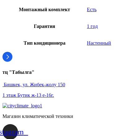
Монтажный комплект
Есть
Гарантия
1 год
Тип кондиционера
Настенный
тц "Табылга"
Бишкек, ул. Жибек-жолу 150
1 этаж Бутик ж-13 е-16г.
Магазин климатической техники
stagram