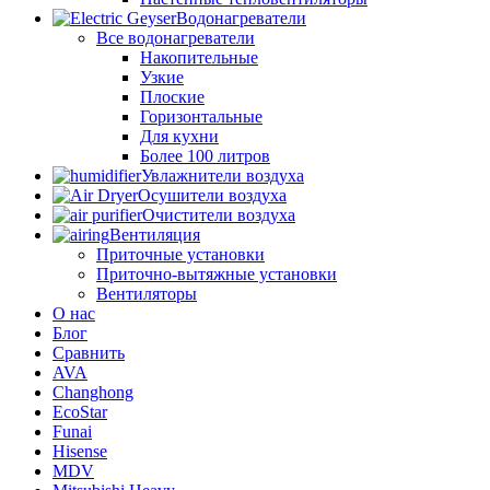
Водонагреватели
Все водонагреватели
Накопительные
Узкие
Плоские
Горизонтальные
Для кухни
Более 100 литров
Увлажнители воздуха
Осушители воздуха
Очистители воздуха
Вентиляция
Приточные установки
Приточно-вытяжные установки
Вентиляторы
О нас
Блог
Сравнить
AVA
Changhong
EcoStar
Funai
Hisense
MDV