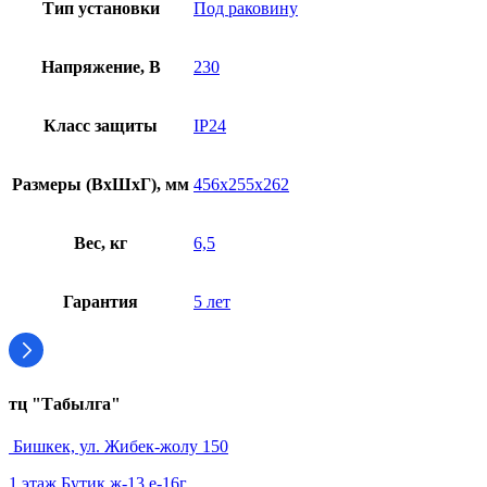
Тип установки
Под раковину
Напряжение, В
230
Класс защиты
IP24
Размеры (ВхШхГ), мм
456х255х262
Вес, кг
6,5
Гарантия
5 лет
тц "Табылга"
Бишкек, ул. Жибек-жолу 150
1 этаж Бутик ж-13 е-16г.