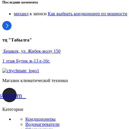
Последние коммента
михаил
к записи
Как выбрать кондиционер по мощности
тц "Табылга"
Бишкек, ул. Жибек-жолу 150
1 этаж Бутик ж-13 е-16г.
Магазин климатической техники
stagram
Категории
Кондиционеры
Водонагреватели