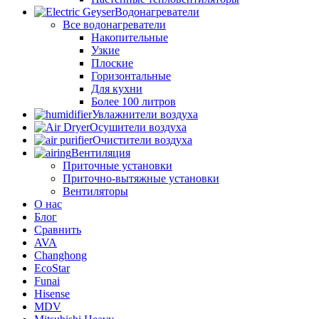
Водонагреватели
Все водонагреватели
Накопительные
Узкие
Плоские
Горизонтальные
Для кухни
Более 100 литров
Увлажнители воздуха
Осушители воздуха
Очистители воздуха
Вентиляция
Приточные установки
Приточно-вытяжные установки
Вентиляторы
О нас
Блог
Сравнить
AVA
Changhong
EcoStar
Funai
Hisense
MDV