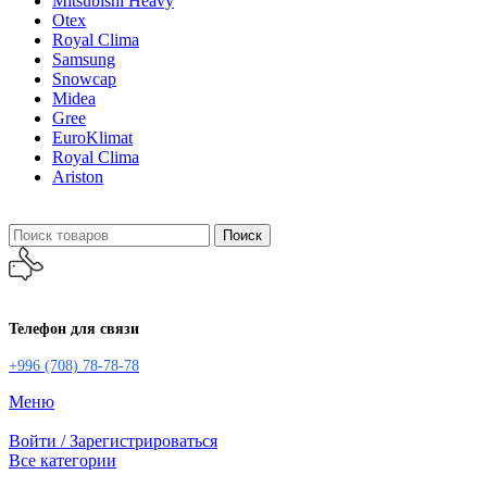
Mitsubishi Heavy
Otex
Royal Clima
Samsung
Snowcap
Midea
Gree
EuroKlimat
Royal Clima
Ariston
Поиск
Телефон для связи
+996 (708) 78-78-78
Меню
Войти / Зарегистрироваться
Все категории