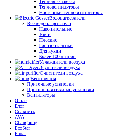
Тепловые завесы
Тепловентиляторы
Настенные тепловентиляторы
Водонагреватели
Все водонагреватели
Накопительные
Узкие
Плоские
Горизонтальные
Для кухни
Более 100 литров
Увлажнители воздуха
Осушители воздуха
Очистители воздуха
Вентиляция
Приточные установки
Приточно-вытяжные установки
Вентиляторы
О нас
Блог
Сравнить
AVA
Changhong
EcoStar
Funai