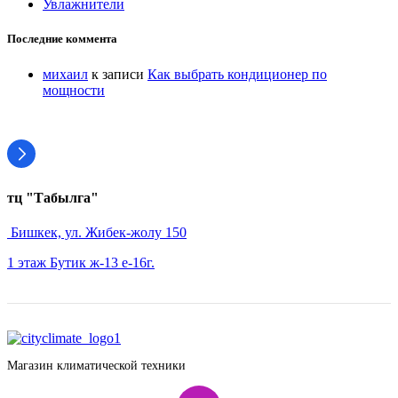
Увлажнители
Последние коммента
михаил
к записи
Как выбрать кондиционер по
мощности
тц "Табылга"
Бишкек, ул. Жибек-жолу 150
1 этаж Бутик ж-13 е-16г.
Магазин климатической техники