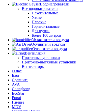
Водонагреватели
Все водонагреватели
Накопительные
Узкие
Плоские
Горизонтальные
Для кухни
Более 100 литров
Увлажнители воздуха
Осушители воздуха
Очистители воздуха
Вентиляция
Приточные установки
Приточно-вытяжные установки
Вентиляторы
О нас
Блог
Сравнить
AVA
Changhong
EcoStar
Funai
Hisense
MDV