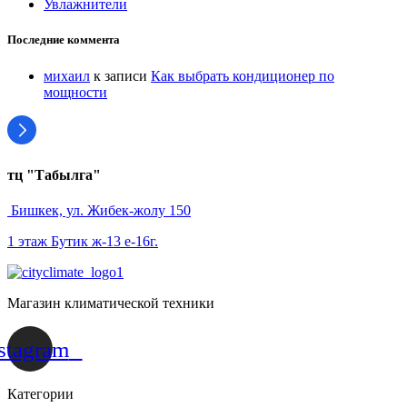
Увлажнители
Последние коммента
михаил
к записи
Как выбрать кондиционер по
мощности
тц "Табылга"
Бишкек, ул. Жибек-жолу 150
1 этаж Бутик ж-13 е-16г.
Магазин климатической техники
stagram
Категории