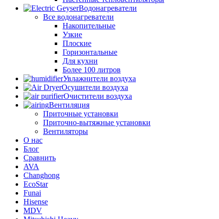
Водонагреватели
Все водонагреватели
Накопительные
Узкие
Плоские
Горизонтальные
Для кухни
Более 100 литров
Увлажнители воздуха
Осушители воздуха
Очистители воздуха
Вентиляция
Приточные установки
Приточно-вытяжные установки
Вентиляторы
О нас
Блог
Сравнить
AVA
Changhong
EcoStar
Funai
Hisense
MDV