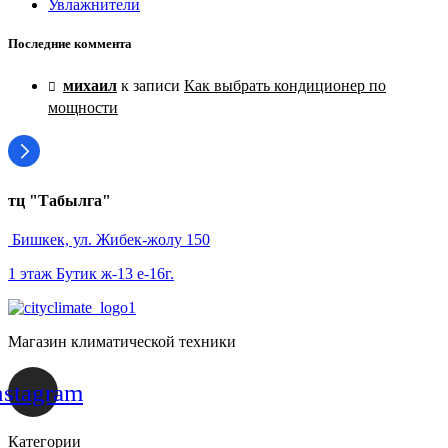
Увлажнители
Последние коммента
михаил
к записи
Как выбрать кондиционер по
мощности
тц "Табылга"
Бишкек, ул. Жибек-жолу 150
1 этаж Бутик ж-13 е-16г.
Магазин климатической техники
nstagram
Категории