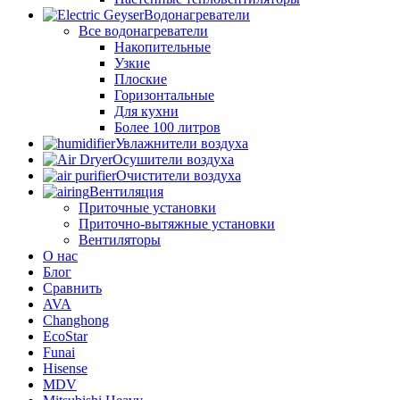
Водонагреватели
Все водонагреватели
Накопительные
Узкие
Плоские
Горизонтальные
Для кухни
Более 100 литров
Увлажнители воздуха
Осушители воздуха
Очистители воздуха
Вентиляция
Приточные установки
Приточно-вытяжные установки
Вентиляторы
О нас
Блог
Сравнить
AVA
Changhong
EcoStar
Funai
Hisense
MDV