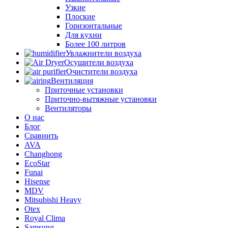
Узкие
Плоские
Горизонтальные
Для кухни
Более 100 литров
Увлажнители воздуха
Осушители воздуха
Очистители воздуха
Вентиляция
Приточные установки
Приточно-вытяжные установки
Вентиляторы
О нас
Блог
Сравнить
AVA
Changhong
EcoStar
Funai
Hisense
MDV
Mitsubishi Heavy
Otex
Royal Clima
Samsung