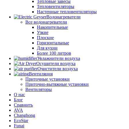
Тепловые завесы
Тепловентиляторы
Настенные тепловентиляторы
Водонагреватели
Все водонагреватели
Накопительные
Узкие
Плоские
Горизонтальные
Для кухни
Более 100 литров
Увлажнители воздуха
Осушители воздуха
Очистители воздуха
Вентиляция
Приточные установки
Приточно-вытяжные установки
Вентиляторы
О нас
Блог
Сравнить
AVA
Changhong
EcoStar
Funai