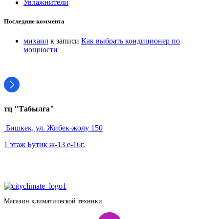
Увлажнители
Последние коммента
михаил
к записи
Как выбрать кондиционер по
мощности
тц "Табылга"
Бишкек, ул. Жибек-жолу 150
1 этаж Бутик ж-13 е-16г.
Магазин климатической техники