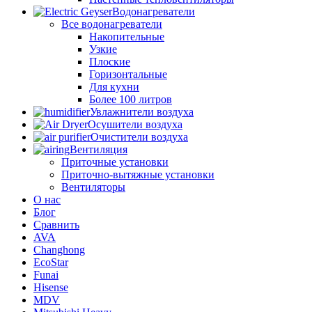
Водонагреватели
Все водонагреватели
Накопительные
Узкие
Плоские
Горизонтальные
Для кухни
Более 100 литров
Увлажнители воздуха
Осушители воздуха
Очистители воздуха
Вентиляция
Приточные установки
Приточно-вытяжные установки
Вентиляторы
О нас
Блог
Сравнить
AVA
Changhong
EcoStar
Funai
Hisense
MDV