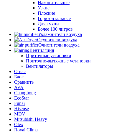
Накопительные
Узкие
Плоские
Горизонтальные
Для кухни
Более 100 литров
Увлажнители воздуха
Осушители воздуха
Очистители воздуха
Вентиляция
Приточные установки
Приточно-вытяжные установки
Вентиляторы
О нас
Блог
Сравнить
AVA
Changhong
EcoStar
Funai
Hisense
MDV
Mitsubishi Heavy
Otex
Royal Clima