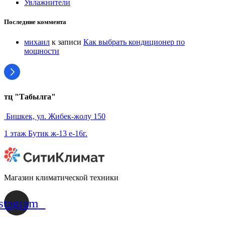
Увлажнители
Последние коммента
михаил
к записи
Как выбрать кондиционер по
мощности
тц "Табылга"
Бишкек, ул. Жибек-жолу 150
1 этаж Бутик ж-13 е-16г.
Магазин климатической техники
stagram