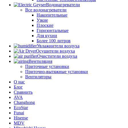
Водонагреватели
Все водонагреватели
Накопительные
Узкие
Плоские
Горизонтальные
Для кухни
Более 100 литров
Увлажнители воздуха
Осушители воздуха
Очистители воздуха
Вентиляция
Приточные установки
Приточно-вытяжные установки
Вентиляторы
О нас
Блог
Сравнить
AVA
Changhong
EcoStar
Funai
Hisense
MDV