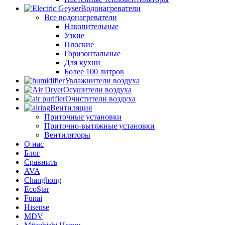
Водонагреватели
Все водонагреватели
Накопительные
Узкие
Плоские
Горизонтальные
Для кухни
Более 100 литров
Увлажнители воздуха
Осушители воздуха
Очистители воздуха
Вентиляция
Приточные установки
Приточно-вытяжные установки
Вентиляторы
О нас
Блог
Сравнить
AVA
Changhong
EcoStar
Funai
Hisense
MDV