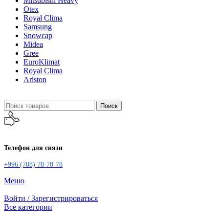
Mitsubishi Heavy
Otex
Royal Clima
Samsung
Snowcap
Midea
Gree
EuroKlimat
Royal Clima
Ariston
Поиск
Телефон для связи
+996 (708) 78-78-78
Меню
Войти / Зарегистрироваться
Все категории