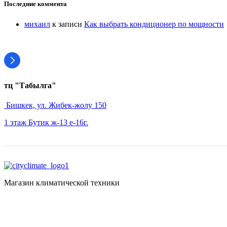
Последние коммента
михаил
к записи
Как выбрать кондиционер по мощности
тц "Табылга"
Бишкек, ул. Жибек-жолу 150
1 этаж Бутик ж-13 е-16г.
Магазин климатической техники