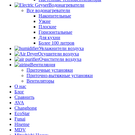
Водонагреватели
Все водонагреватели
Накопительные
Узкие
Плоские
Горизонтальные
Для кухни
Более 100 литров
Увлажнители воздуха
Осушители воздуха
Очистители воздуха
Вентиляция
Приточные установки
Приточно-вытяжные установки
Вентиляторы
О нас
Блог
Сравнить
AVA
Changhong
EcoStar
Funai
Hisense
MDV