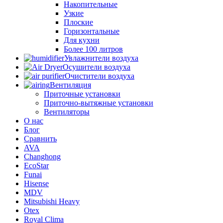
Накопительные
Узкие
Плоские
Горизонтальные
Для кухни
Более 100 литров
Увлажнители воздуха
Осушители воздуха
Очистители воздуха
Вентиляция
Приточные установки
Приточно-вытяжные установки
Вентиляторы
О нас
Блог
Сравнить
AVA
Changhong
EcoStar
Funai
Hisense
MDV
Mitsubishi Heavy
Otex
Royal Clima