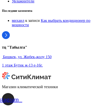
Увлажнители
Последние коммента
михаил
к записи
Как выбрать кондиционер по
мощности
тц "Табылга"
Бишкек, ул. Жибек-жолу 150
1 этаж Бутик ж-13 е-16г.
Магазин климатической техники
stagram