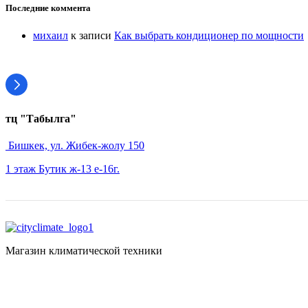
Последние коммента
михаил
к записи
Как выбрать кондиционер по мощности
тц "Табылга"
Бишкек, ул. Жибек-жолу 150
1 этаж Бутик ж-13 е-16г.
Магазин климатической техники