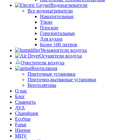
Водонагреватели
Все водонагреватели
Накопительные
Узкие
Плоские
Горизонтальные
Для кухни
Более 100 литров
Увлажнители воздуха
Осушители воздуха
Очистители воздуха
Вентиляция
Приточные установки
Приточно-вытяжные установки
Вентиляторы
О нас
Блог
Сравнить
AVA
Changhong
EcoStar
Funai
Hisense
MDV