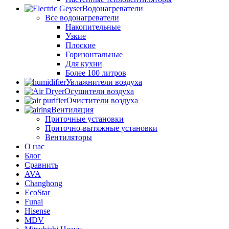
Водонагреватели
Все водонагреватели
Накопительные
Узкие
Плоские
Горизонтальные
Для кухни
Более 100 литров
Увлажнители воздуха
Осушители воздуха
Очистители воздуха
Вентиляция
Приточные установки
Приточно-вытяжные установки
Вентиляторы
О нас
Блог
Сравнить
AVA
Changhong
EcoStar
Funai
Hisense
MDV