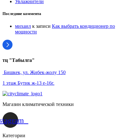
Увлажнители
Последние коммента
михаил
к записи
Как выбрать кондиционер по
мощности
тц "Табылга"
Бишкек, ул. Жибек-жолу 150
1 этаж Бутик ж-13 е-16г.
Магазин климатической техники
stagram
Категории