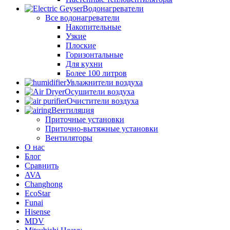
Водонагреватели
Все водонагреватели
Накопительные
Узкие
Плоские
Горизонтальные
Для кухни
Более 100 литров
Увлажнители воздуха
Осушители воздуха
Очистители воздуха
Вентиляция
Приточные установки
Приточно-вытяжные установки
Вентиляторы
О нас
Блог
Сравнить
AVA
Changhong
EcoStar
Funai
Hisense
MDV