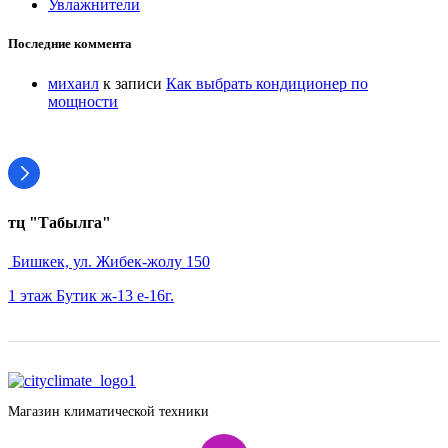
Увлажнители
Последние коммента
михаил
к записи
Как выбрать кондиционер по
мощности
тц "Табылга"
Бишкек, ул. Жибек-жолу 150
1 этаж Бутик ж-13 е-16г.
Магазин климатической техники