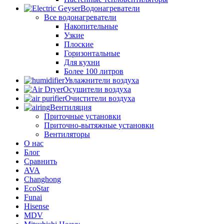
Водонагреватели
Все водонагреватели
Накопительные
Узкие
Плоские
Горизонтальные
Для кухни
Более 100 литров
Увлажнители воздуха
Осушители воздуха
Очистители воздуха
Вентиляция
Приточные установки
Приточно-вытяжные установки
Вентиляторы
О нас
Блог
Сравнить
AVA
Changhong
EcoStar
Funai
Hisense
MDV