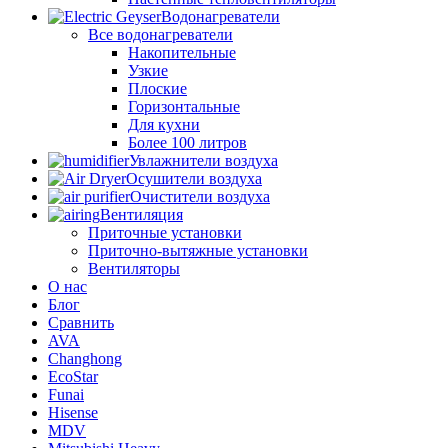
Водонагреватели
Все водонагреватели
Накопительные
Узкие
Плоские
Горизонтальные
Для кухни
Более 100 литров
Увлажнители воздуха
Осушители воздуха
Очистители воздуха
Вентиляция
Приточные установки
Приточно-вытяжные установки
Вентиляторы
О нас
Блог
Сравнить
AVA
Changhong
EcoStar
Funai
Hisense
MDV