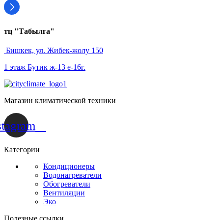
тц "Табылга"
Бишкек, ул. Жибек-жолу 150
1 этаж Бутик ж-13 е-16г.
Магазин климатической техники
stagram
Категории
Кондиционеры
Водонагреватели
Обогреватели
Вентиляции
Эко
Полезные ссылки