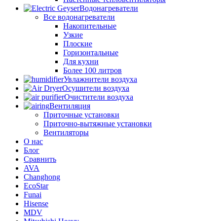
Водонагреватели
Все водонагреватели
Накопительные
Узкие
Плоские
Горизонтальные
Для кухни
Более 100 литров
Увлажнители воздуха
Осушители воздуха
Очистители воздуха
Вентиляция
Приточные установки
Приточно-вытяжные установки
Вентиляторы
О нас
Блог
Сравнить
AVA
Changhong
EcoStar
Funai
Hisense
MDV