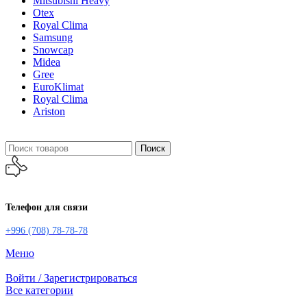
Mitsubishi Heavy
Otex
Royal Clima
Samsung
Snowcap
Midea
Gree
EuroKlimat
Royal Clima
Ariston
Поиск
Телефон для связи
+996 (708) 78-78-78
Меню
Войти / Зарегистрироваться
Все категории