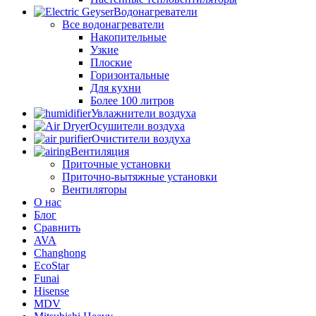
Водонагреватели
Все водонагреватели
Накопительные
Узкие
Плоские
Горизонтальные
Для кухни
Более 100 литров
Увлажнители воздуха
Осушители воздуха
Очистители воздуха
Вентиляция
Приточные установки
Приточно-вытяжные установки
Вентиляторы
О нас
Блог
Сравнить
AVA
Changhong
EcoStar
Funai
Hisense
MDV