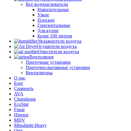
Все водонагреватели
Накопительные
Узкие
Плоские
Горизонтальные
Для кухни
Более 100 литров
Увлажнители воздуха
Осушители воздуха
Очистители воздуха
Вентиляция
Приточные установки
Приточно-вытяжные установки
Вентиляторы
О нас
Блог
Сравнить
AVA
Changhong
EcoStar
Funai
Hisense
MDV
Mitsubishi Heavy
Otex