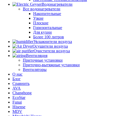
Водонагреватели
Все водонагреватели
Накопительные
Узкие
Плоские
Горизонтальные
Для кухни
Более 100 литров
Увлажнители воздуха
Осушители воздуха
Очистители воздуха
Вентиляция
Приточные установки
Приточно-вытяжные установки
Вентиляторы
О нас
Блог
Сравнить
AVA
Changhong
EcoStar
Funai
Hisense
MDV