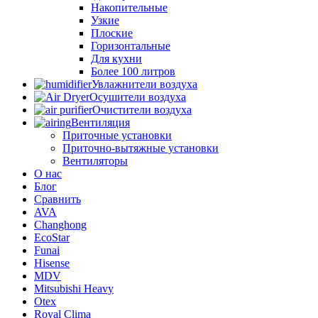
Накопительные
Узкие
Плоские
Горизонтальные
Для кухни
Более 100 литров
Увлажнители воздуха
Осушители воздуха
Очистители воздуха
Вентиляция
Приточные установки
Приточно-вытяжные установки
Вентиляторы
О нас
Блог
Сравнить
AVA
Changhong
EcoStar
Funai
Hisense
MDV
Mitsubishi Heavy
Otex
Royal Clima