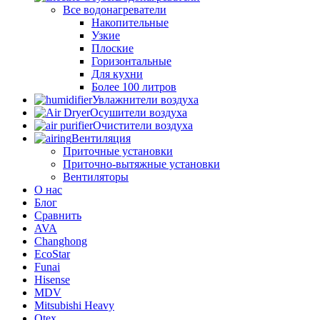
Все водонагреватели
Накопительные
Узкие
Плоские
Горизонтальные
Для кухни
Более 100 литров
Увлажнители воздуха
Осушители воздуха
Очистители воздуха
Вентиляция
Приточные установки
Приточно-вытяжные установки
Вентиляторы
О нас
Блог
Сравнить
AVA
Changhong
EcoStar
Funai
Hisense
MDV
Mitsubishi Heavy
Otex