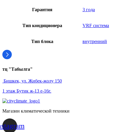
Гарантия
3 года
Тип кондиционера
VRF система
Тип блока
внутренний
тц "Табылга"
Бишкек, ул. Жибек-жолу 150
1 этаж Бутик ж-13 е-16г.
Магазин климатической техники
nstagram