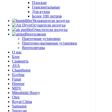
Плоские
Горизонтальные
Для кухни
Более 100 литров
Увлажнители воздуха
Осушители воздуха
Очистители воздуха
Вентиляция
Приточные установки
Приточно-вытяжные установки
Вентиляторы
О нас
Блог
Сравнить
AVA
Changhong
EcoStar
Funai
Hisense
MDV
Mitsubishi Heavy
Otex
Royal Clima
Samsung
Snowcap