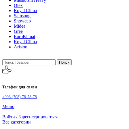
Mitsubishi Heavy
Otex
Royal Clima
Samsung
Snowcap
Midea
Gree
EuroKlimat
Royal Clima
Ariston
Поиск
Телефон для связи
+996 (708) 78-78-78
Меню
Войти / Зарегистрироваться
Все категории