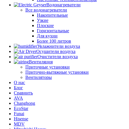
Водонагреватели
Все водонагреватели
Накопительные
Узкие
Плоские
Горизонтальные
Для кухни
Более 100 литров
Увлажнители воздуха
Осушители воздуха
Очистители воздуха
Вентиляция
Приточные установки
Приточно-вытяжные установки
Вентиляторы
О нас
Блог
Сравнить
AVA
Changhong
EcoStar
Funai
Hisense
MDV