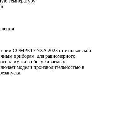
ную температуру
in
вления
я серии COMPETENZA 2023 от итальянской
гичным приборам, для равномерного
ного климата в обслуживаемых
ключает модели производительностью в
резапуска.