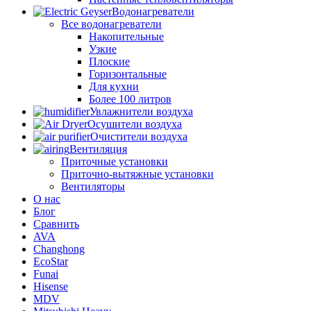
Водонагреватели
Все водонагреватели
Накопительные
Узкие
Плоские
Горизонтальные
Для кухни
Более 100 литров
Увлажнители воздуха
Осушители воздуха
Очистители воздуха
Вентиляция
Приточные установки
Приточно-вытяжные установки
Вентиляторы
О нас
Блог
Сравнить
AVA
Changhong
EcoStar
Funai
Hisense
MDV