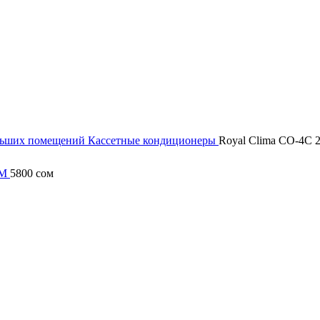
льших помещений
Кассетные кондиционеры
Royal Clima CO-4
0M
5800
сом