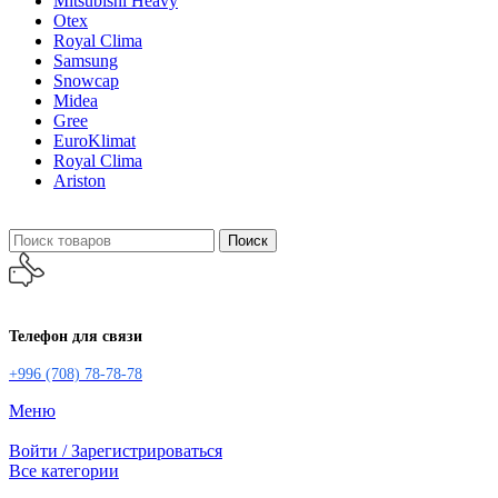
Mitsubishi Heavy
Otex
Royal Clima
Samsung
Snowcap
Midea
Gree
EuroKlimat
Royal Clima
Ariston
Поиск
Телефон для связи
+996 (708) 78-78-78
Меню
Войти / Зарегистрироваться
Все категории