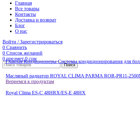
Главная
Все товары
Контакты
Доставка и возврат
Блог
О нас
Войти / Зарегистрироваться
0
Сравнить
0
Список желаний
0
предмет
0
сом
Главная
Кондиционеры
Системы кондиционирования для бо
Поиск
Масляный радиатор ROYAL CLIMA PARMA ROR-PR11-250
Вернемся к продуктам
Royal Clima ES-C 48HRX/ES-E 48HX
Нажмите, чтобы увеличить