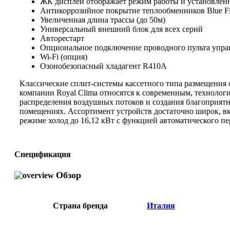
ЖК дисплей отображает режим работы и установлен
Антикоррозийное покрытие теплообменников Blue F
Увеличенная длина трассы (до 50м)
Универсальный внешний блок для всех серий
Авторестарт
Опциональное подключение проводного пульта упра
Wi-Fi (опция)
Озонобезопасный хладагент R410A
Классические сплит-системы кассетного типа размещени
компании Royal Clima относятся к современным, техноло
распределения воздушных потоков и создания благоприят
помещениях. Ассортимент устройств достаточно широк, в
режиме холод до 16,12 кВт с функцией автоматического пе
Спецификация
Обзор
Страна бренда
Италия