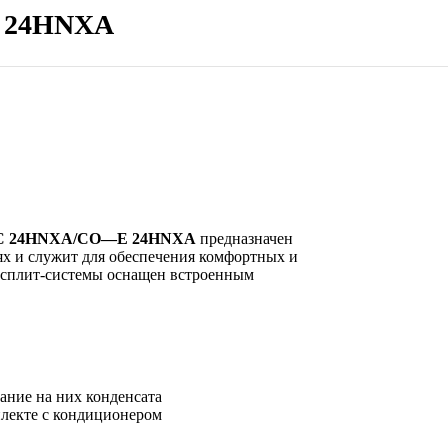
E 24HNXA
C
24
HNXA
/
CO
—
E
24
HNXA
предназначен
ях и служит для обеспечения комфортных и
 сплит-системы оснащен встроенным
ание на них конденсата
плекте с кондиционером