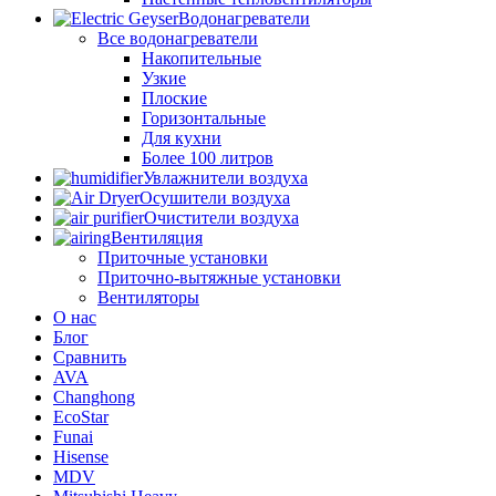
Водонагреватели
Все водонагреватели
Накопительные
Узкие
Плоские
Горизонтальные
Для кухни
Более 100 литров
Увлажнители воздуха
Осушители воздуха
Очистители воздуха
Вентиляция
Приточные установки
Приточно-вытяжные установки
Вентиляторы
О нас
Блог
Сравнить
AVA
Changhong
EcoStar
Funai
Hisense
MDV