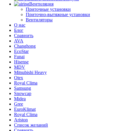
Вентиляция
Приточные установки
Приточно-вытяжные установки
Вентиляторы
О нас
Блог
Сравнить
AVA
Changhong
EcoStar
Funai
Hisense
MDV
Mitsubishi Heavy
Otex
Royal Clima
Samsung
Snowcap
Midea
Gree
EuroKlimat
Royal Clima
Ariston
Список желаний
Сравнить