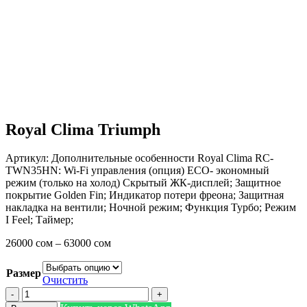
Нажмите, чтобы увеличить
Royal Clima Triumph
Артикул:
Дополнительные особенности Royal Clima RC-
TWN35HN: Wi-Fi управления (опция) ECO- экономный
режим (только на холод) Скрытый ЖК-дисплей; Защитное
покрытие Golden Fin; Индикатор потери фреона; Защитная
накладка на вентили; Ночной режим; Функция Турбо; Режим
I Feel; Таймер;
26000
сом
–
63000
сом
Размер
Очистить
Количество
товара