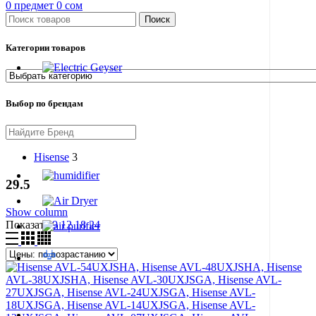
0
предмет
0
сом
Поиск
Категории товаров
Выбор по брендам
Hisense
3
29.5
Show column
Показать
9
12
18
24