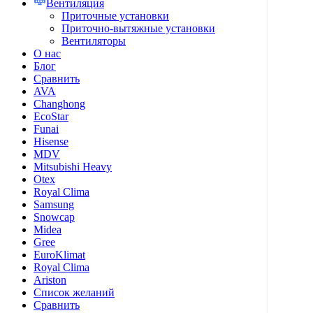
Вентиляция
Приточные установки
Приточно-вытяжные установки
Вентиляторы
О нас
Блог
Сравнить
AVA
Changhong
EcoStar
Funai
Hisense
MDV
Mitsubishi Heavy
Otex
Royal Clima
Samsung
Snowcap
Midea
Gree
EuroKlimat
Royal Clima
Ariston
Список желаний
Сравнить