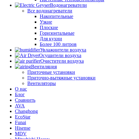
Водонагреватели
Все водонагреватели
Накопительные
Узкие
Плоские
Горизонтальные
Для кухни
Более 100 литров
Увлажнители воздуха
Осушители воздуха
Очистители воздуха
Вентиляция
Приточные установки
Приточно-вытяжные установки
Вентиляторы
О нас
Блог
Сравнить
AVA
Changhong
EcoStar
Funai
Hisense
MDV