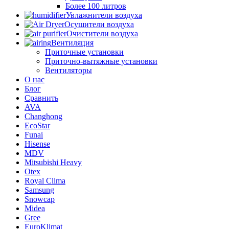
Более 100 литров
Увлажнители воздуха
Осушители воздуха
Очистители воздуха
Вентиляция
Приточные установки
Приточно-вытяжные установки
Вентиляторы
О нас
Блог
Сравнить
AVA
Changhong
EcoStar
Funai
Hisense
MDV
Mitsubishi Heavy
Otex
Royal Clima
Samsung
Snowcap
Midea
Gree
EuroKlimat