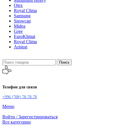
Mitsubishi Heavy
Otex
Royal Clima
Samsung
Snowcap
Midea
Gree
EuroKlimat
Royal Clima
Ariston
Поиск
Телефон для связи
+996 (708) 78-78-78
Меню
Войти / Зарегистрироваться
Все категории