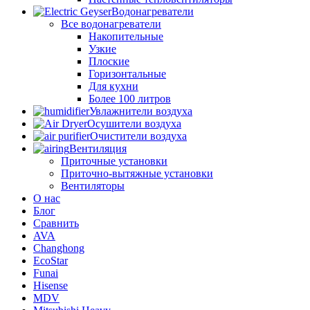
Водонагреватели
Все водонагреватели
Накопительные
Узкие
Плоские
Горизонтальные
Для кухни
Более 100 литров
Увлажнители воздуха
Осушители воздуха
Очистители воздуха
Вентиляция
Приточные установки
Приточно-вытяжные установки
Вентиляторы
О нас
Блог
Сравнить
AVA
Changhong
EcoStar
Funai
Hisense
MDV