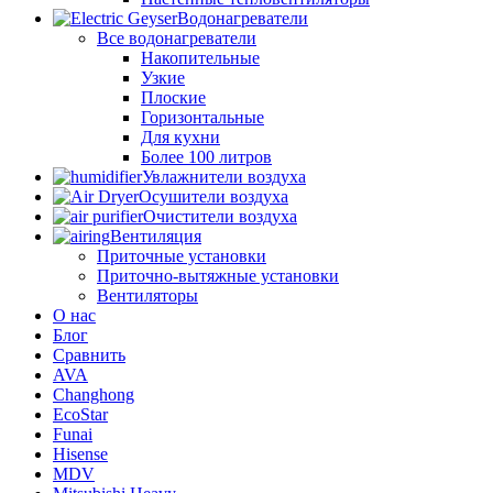
Водонагреватели
Все водонагреватели
Накопительные
Узкие
Плоские
Горизонтальные
Для кухни
Более 100 литров
Увлажнители воздуха
Осушители воздуха
Очистители воздуха
Вентиляция
Приточные установки
Приточно-вытяжные установки
Вентиляторы
О нас
Блог
Сравнить
AVA
Changhong
EcoStar
Funai
Hisense
MDV