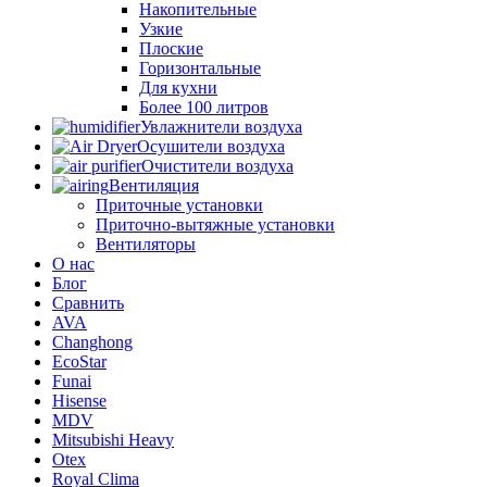
Накопительные
Узкие
Плоские
Горизонтальные
Для кухни
Более 100 литров
Увлажнители воздуха
Осушители воздуха
Очистители воздуха
Вентиляция
Приточные установки
Приточно-вытяжные установки
Вентиляторы
О нас
Блог
Сравнить
AVA
Changhong
EcoStar
Funai
Hisense
MDV
Mitsubishi Heavy
Otex
Royal Clima