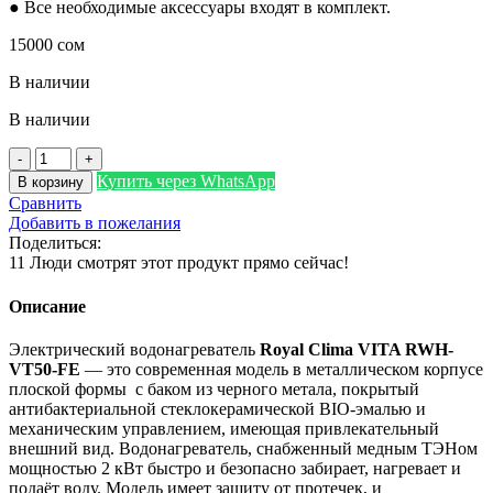
● Все необходимые аксессуары входят в комплект.
15000
сом
В наличии
В наличии
Количество
товара
Купить через WhatsApp
В корзину
Royal
Сравнить
Clima
Добавить в пожелания
VITA
Поделиться:
RWH-
11
Люди смотрят этот продукт прямо сейчас!
VT50-
FE
Описание
Электрический водонагреватель
Royal Clima VITA RWH-
VT50-FE
— это современная модель в металлическом корпусе
плоской формы с баком из черного метала, покрытый
антибактериальной стеклокерамической BIO-эмалью и
механическим управлением, имеющая привлекательный
внешний вид. Водонагреватель, снабженный медным ТЭНом
мощностью 2 кВт быстро и безопасно забирает, нагревает и
подаёт воду. Модель имеет защиту от протечек, и