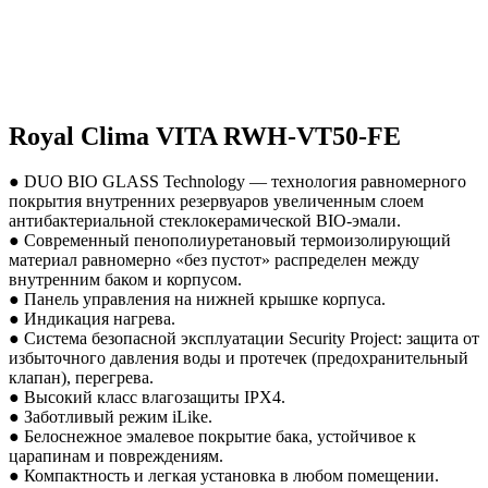
Royal Clima VITA RWH-VT50-FE
● DUO BIO GLASS Technology — технология равномерного
покрытия внутренних резервуаров увеличенным слоем
антибактериальной стеклокерамической BIO-эмали.
● Современный пенополиуретановый термоизолирующий
материал равномерно «без пустот» распределен между
внутренним баком и корпусом.
● Панель управления на нижней крышке корпуса.
● Индикация нагрева.
● Система безопасной эксплуатации Security Project: защита от
избыточного давления воды и протечек (предохранительный
клапан), перегрева.
● Высокий класс влагозащиты IPX4.
● Заботливый режим iLike.
● Белоснежное эмалевое покрытие бака, устойчивое к
царапинам и повреждениям.
● Компактность и легкая установка в любом помещении.