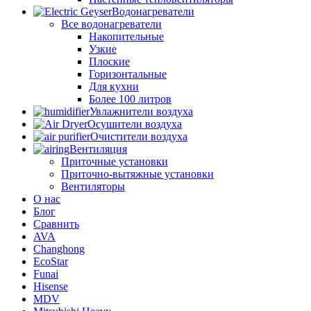
Водонагреватели
Все водонагреватели
Накопительные
Узкие
Плоские
Горизонтальные
Для кухни
Более 100 литров
Увлажнители воздуха
Осушители воздуха
Очистители воздуха
Вентиляция
Приточные установки
Приточно-вытяжные установки
Вентиляторы
О нас
Блог
Сравнить
AVA
Changhong
EcoStar
Funai
Hisense
MDV