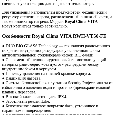
специальную изоляцию для защиты от теплопотерь.
Для управления нагревателем предусмотрен механический
регулятор степени нагрева, расположенный в нижней части, а
так же индикатор нагрева. Модели
Royal Clima VITA
—
могут крепиться только вертикально.
Особенности Royal Clima VITA RWH-VT50-FE
● DUO BIO GLASS Technology — технология равномерного
покрытия внутренних резервуаров увеличенным слоем
антибактериальной стеклокерамической BIO-эмали.
● Современный пенополиуретановый термоизолирующий
материал равномерно «без пустот» распределен между
внутренним баком и корпусом.
● Панель управления на нижней крышке корпуса.
● Индикация нагрева.
● Система безопасной эксплуатации Security Project: защита от
избыточного давления воды и протечек (предохранительный
клапан), перегрева.
● Высокий класс влагозащиты IPX4.
● Заботливый режим iLike.
● Белоснежное эмалевое покрытие бака, устойчивое к
царапинам и повреждениям.