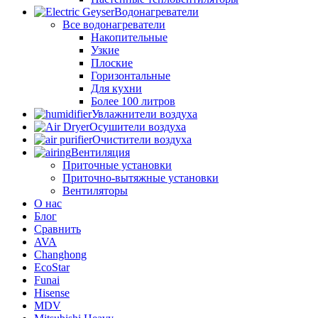
Водонагреватели
Все водонагреватели
Накопительные
Узкие
Плоские
Горизонтальные
Для кухни
Более 100 литров
Увлажнители воздуха
Осушители воздуха
Очистители воздуха
Вентиляция
Приточные установки
Приточно-вытяжные установки
Вентиляторы
О нас
Блог
Сравнить
AVA
Changhong
EcoStar
Funai
Hisense
MDV