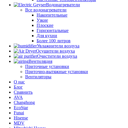
Водонагреватели
Все водонагреватели
Накопительные
Узкие
Плоские
Горизонтальные
Для кухни
Более 100 литров
Увлажнители воздуха
Осушители воздуха
Очистители воздуха
Вентиляция
Приточные установки
Приточно-вытяжные установки
Вентиляторы
О нас
Блог
Сравнить
AVA
Changhong
EcoStar
Funai
Hisense
MDV