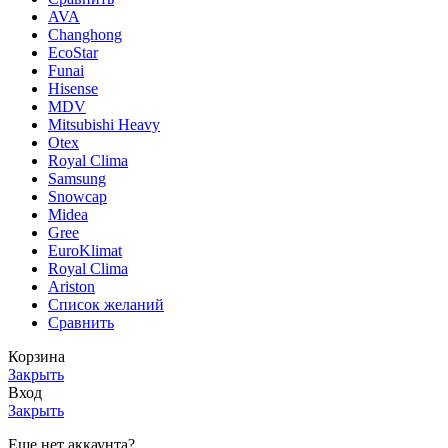
AVA
Changhong
EcoStar
Funai
Hisense
MDV
Mitsubishi Heavy
Otex
Royal Clima
Samsung
Snowcap
Midea
Gree
EuroKlimat
Royal Clima
Ariston
Список желаний
Сравнить
Корзина
Закрыть
Вход
Закрыть
Еще нет аккаунта?