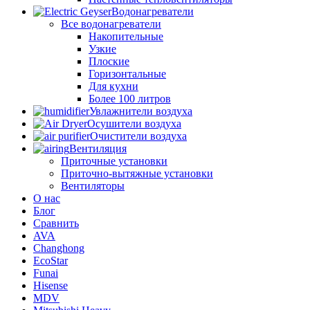
Водонагреватели
Все водонагреватели
Накопительные
Узкие
Плоские
Горизонтальные
Для кухни
Более 100 литров
Увлажнители воздуха
Осушители воздуха
Очистители воздуха
Вентиляция
Приточные установки
Приточно-вытяжные установки
Вентиляторы
О нас
Блог
Сравнить
AVA
Changhong
EcoStar
Funai
Hisense
MDV