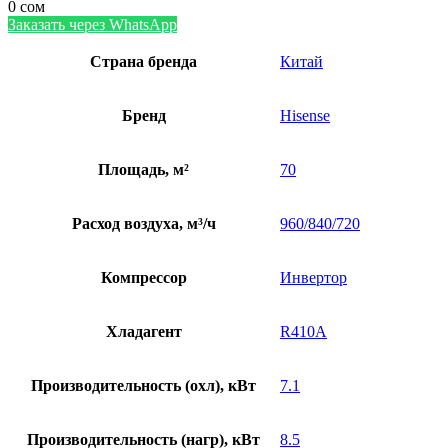
0
сом
Заказать через WhatsApp
Страна бренда
Китай
Бренд
Hisense
Площадь, м²
70
Расход воздуха, м³/ч
960/840/720
Компрессор
Инвертор
Хладагент
R410A
Производительность (охл), кВт
7.1
Производительность (нагр), кВт
8.5