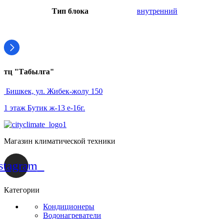
Тип блока
внутренний
тц "Табылга"
Бишкек, ул. Жибек-жолу 150
1 этаж Бутик ж-13 е-16г.
Магазин климатической техники
stagram
Категории
Кондиционеры
Водонагреватели