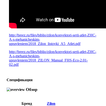
http://breez.ru/files/biblio/zilon/konvektori-serii-atlet-ZHC-
A-s-mehanicheskim-
upravleniem/2018_Zilon_listovki_A5_Atlet.pdf
http://breez.ru/files/biblio/zilon/konvektori-serii-atlet-ZHC-
A-s-mehanicheskim-
upravleniem/2018_ZILON_Manual_FHS-Eco-2.01-
02.pdf
Спецификация
Обзор
Бренд
Zilon