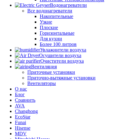
Водонагреватели
Все водонагреватели
Накопительные
Узкие
Плоские
Горизонтальные
Для кухни
Более 100 литров
Увлажнители воздуха
Осушители воздуха
Очистители воздуха
Вентиляция
Приточные установки
Приточно-вытяжные установки
Вентиляторы
О нас
Блог
Сравнить
AVA
Changhong
EcoStar
Funai
Hisense
MDV