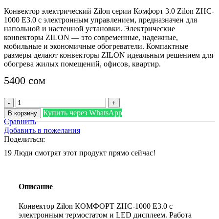
Конвектор электрический Zilon серии Комфорт 3.0 Zilon ZHC-
1000 E3.0 с электронным управлением, предназначен для
напольной и настенной установки. Электрические
конвекторы ZILON — это современные, надежные,
мобильные и экономичные обогреватели. Компактные
размеры делают конвекторы ZILON идеальным решением для
обогрева жилых помещений, офисов, квартир.
5400
сом
Количество
товара
Купить через WhatsApp
В корзину
Zilon
Сравнить
КОМФОРТ
Добавить в пожелания
ZHC-
Поделиться:
1000
19
Люди смотрят этот продукт прямо сейчас!
E3.0
Описание
Конвектор Zilon КОМФОРТ ZHC-1000 E3.0 с
электронным термостатом и LED дисплеем. Работа