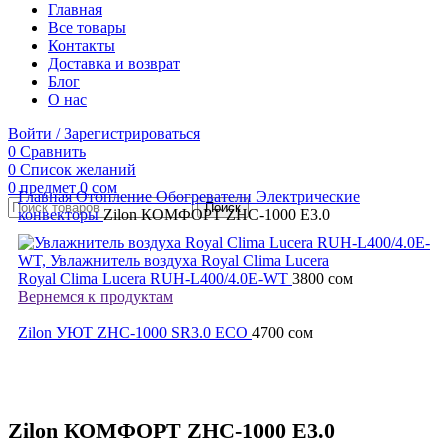
Главная
Все товары
Контакты
Доставка и возврат
Блог
О нас
Войти / Зарегистрироваться
0
Сравнить
0
Список желаний
0
предмет
0
сом
Главная
Отопление
Обогреватели
Электрические
Поиск
конвекторы
Zilon КОМФОРТ ZHC-1000 E3.0
Royal Clima Lucera RUH-L400/4.0E-WT
3800
сом
Вернемся к продуктам
Zilon УЮТ ZHC-1000 SR3.0 ECO
4700
сом
Нажмите, чтобы увеличить
Zilon КОМФОРТ ZHC-1000 E3.0