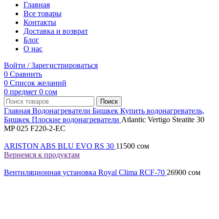
Главная
Все товары
Контакты
Доставка и возврат
Блог
О нас
Войти / Зарегистрироваться
0
Сравнить
0
Список желаний
0
предмет
0
сом
Поиск
Главная
Водонагреватели Бишкек
Купить водонагреватель,
Бишкек
Плоские водонагреватели
Atlantic Vertigo Steatite 30
MP 025 F220-2-EC
ARISTON ABS BLU EVO RS 30
11500
сом
Вернемся к продуктам
Вентиляционная установка Royal Clima RCF-70
26900
сом
Нажмите, чтобы увеличить