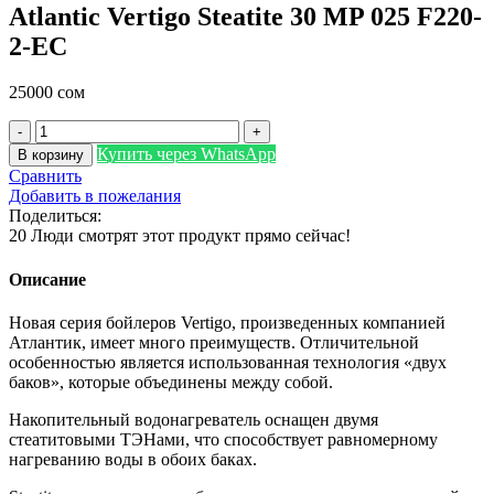
Atlantic Vertigo Steatite 30 MP 025 F220-
2-EC
25000
сом
Количество
товара
Купить через WhatsApp
В корзину
Atlantic
Сравнить
Vertigo
Добавить в пожелания
Steatite
Поделиться:
30
20
Люди смотрят этот продукт прямо сейчас!
MP
025
Описание
F220-
2-
Новая серия бойлеров Vertigo, произведенных компанией
EC
Атлантик, имеет много преимуществ. Отличительной
особенностью является использованная технология «двух
баков», которые объединены между собой.
Накопительный водонагреватель оснащен двумя
стеатитовыми ТЭНами, что способствует равномерному
нагреванию воды в обоих баках.