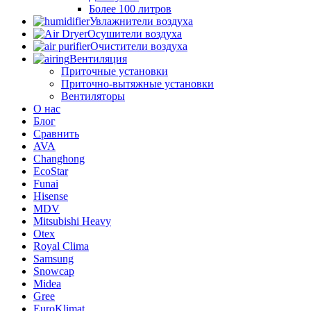
Более 100 литров
Увлажнители воздуха
Осушители воздуха
Очистители воздуха
Вентиляция
Приточные установки
Приточно-вытяжные установки
Вентиляторы
О нас
Блог
Сравнить
AVA
Changhong
EcoStar
Funai
Hisense
MDV
Mitsubishi Heavy
Otex
Royal Clima
Samsung
Snowcap
Midea
Gree
EuroKlimat