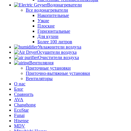
Водонагреватели
Все водонагреватели
Накопительные
Узкие
Плоские
Горизонтальные
Для кухни
Более 100 литров
Увлажнители воздуха
Осушители воздуха
Очистители воздуха
Вентиляция
Приточные установки
Приточно-вытяжные установки
Вентиляторы
О нас
Блог
Сравнить
AVA
Changhong
EcoStar
Funai
Hisense
MDV