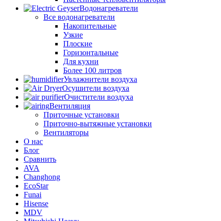
Водонагреватели
Все водонагреватели
Накопительные
Узкие
Плоские
Горизонтальные
Для кухни
Более 100 литров
Увлажнители воздуха
Осушители воздуха
Очистители воздуха
Вентиляция
Приточные установки
Приточно-вытяжные установки
Вентиляторы
О нас
Блог
Сравнить
AVA
Changhong
EcoStar
Funai
Hisense
MDV