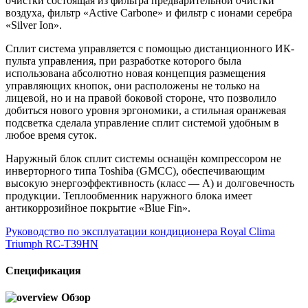
очистки состоящая из фильтра предварительной очистки
воздуха, фильтр «Active Carbone» и фильтр с ионами серебра
«Silver Ion».
Сплит система управляется с помощью дистанционного ИК-
пульта управления, при разработке которого была
использована абсолютно новая концепция размещения
управляющих кнопок, они расположены не только на
лицевой, но и на правой боковой стороне, что позволило
добиться нового уровня эргономики, а стильная оранжевая
подсветка сделала управление сплит системой удобным в
любое время суток.
Наружный блок сплит системы оснащён компрессором не
инверторного типа Toshiba (GMCC), обеспечивающим
высокую энергоэффективность (класс — A) и долговечность
продукции. Теплообменник наружного блока имеет
антикоррозийное покрытие «Blue Fin».
Руководство по эксплуатации кондиционера Royal Clima
Triumph RC-T39HN
Спецификация
Обзор