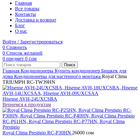
Главная
Все товары
Контакты
Доставка и возврат
Блог
О нас
Войти / Зарегистрироваться
0
Сравнить
0
Список желаний
0
предмет
0
сом
Поиск
Главная
Кондиционеры
Купить кондиционер Бишкек для
дома
Кондиционеры для настенного монтажа
Royal Clima
TRIUMPH RC-TW39HN
Hisense AVH-24UXCSBA
Вернемся к продуктам
Royal Clima Prestigio RC-P30HN
26000
сом