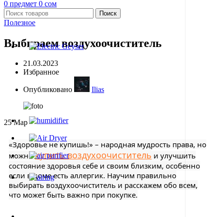
0
предмет
0
сом
Поиск
Полезное
Выбираем воздухоочиститель
21.03.2023
Избранное
Опубликовано
Ilias
25
Мар
«Здоровье не купишь!» – народная мудрость права, но
купить воздухоочиститель
можно
и улучшить
состояние здоровья себе и своим близким, особенно
если в доме есть аллергик. Научим правильно
выбирать воздухоочиститель и расскажем обо всем,
что может быть важно при покупке.